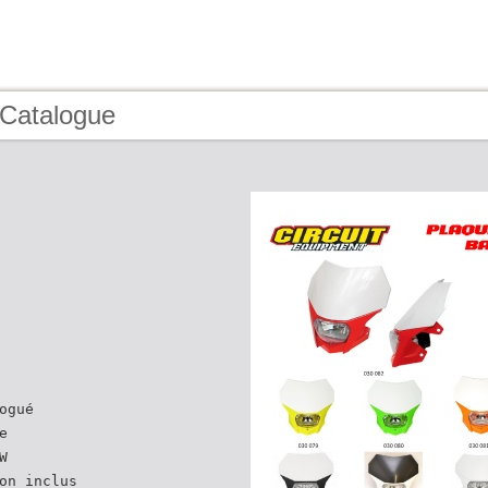
 Catalogue
ogué
e
W
on inclus